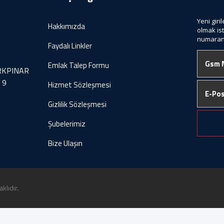
Yeni giri
Hakkımızda
olmak is
numaranı
Faydalı Linkler
Emlak Talep Formu
IRKPINAR
 9
Hizmet Sözleşmesi
Gizlilik Sözleşmesi
Şubelerimiz
Bize Ulaşın
klıdır.