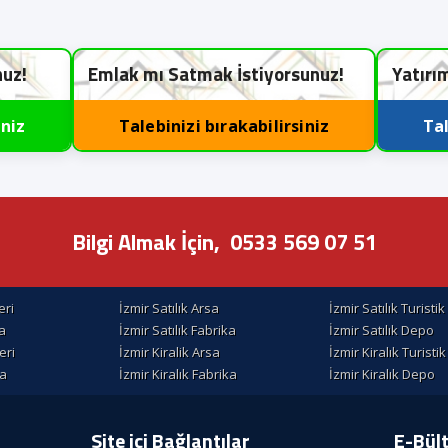
nuz!
Emlak mı Satmak İstiyorsunuz!
Yatırı
iniz
Talebinizi bırakabilirsiniz
Tal
Bilgi Almak İçin,
0533 569 07 51
eri
İzmir Satılık Arsa
İzmir Satılık Turisti
la
İzmir Satılık Fabrika
İzmir Satılık Depo
eri
İzmir Kiralik Arsa
İzmir Kiralık Turisti
la
İzmir Kiralık Fabrika
İzmir Kiralık Depo
Site içi Bağlantılar
E-Bül