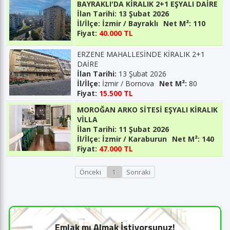
BAYRAKLI'DA KİRALIK 2+1 EŞYALI DAİRE
İlan Tarihi:
13 Şubat 2026
İl/İlçe:
İzmir / Bayraklı
Net M²:
110
Fiyat:
40.000 TL
ERZENE MAHALLESİNDE KİRALIK 2+1
DAİRE
İlan Tarihi:
13 Şubat 2026
İl/İlçe:
İzmir / Bornova
Net M²:
80
Fiyat:
15.500 TL
MOROĞAN ARKO SİTESİ EŞYALI KİRALIK
VİLLA
İlan Tarihi:
11 Şubat 2026
İl/İlçe:
İzmir / Karaburun
Net M²:
140
Fiyat:
47.000 TL
Önceki
1
Sonraki
Emlak mı Almak İstiyorsunuz!