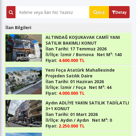
Ara
Detay
İlan Bilgileri
ALTINDAĞ KOŞUKAVAK CAMİİ YANI
SATILIK BAKIMLI KONUT
İlan Tarihi:
17 Temmuz 2026
İl/İlçe:
İzmir / Bornova
Net M²:
140
Fiyat:
4.600.000 TL
Yeni Foça Atatürk Mahallesinde
Projeden Satılık Daire
İlan Tarihi:
01 Haziran 2026
İl/İlçe:
İzmir / Foça
Net M²:
44
Fiyat:
4.000.000 TL
Aydın ADLİYE YAKIN SATILIK TADİLATLI
3+1 KONUT
İlan Tarihi:
01 Mart 2026
İl/İlçe:
Aydın / Aydın
Net M²:
0
Fiyat:
2.250.000 TL