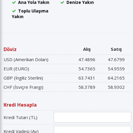
Ana Yola Yakın
Denize Yakın
Toplu Ulaşıma
Yakın
Döviz
Alış
Satış
USD (Amerikan Doları)
47.4896
47.6799
EUR (EURO)
54.7365
54.9559
GBP (İngiliz Sterlini)
63.7431
64.2165
CHF (İsviçre Frangı)
58.3789
58.9302
Kredi Hesapla
Kredi Tutarı (TL)
Kredi Vadesi (Ay)