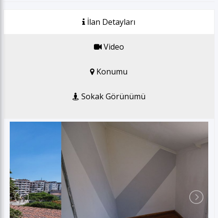
GSM *
İlan Detayları
E-posta *
Video
Konumu
Gönder
Sokak Görünümü