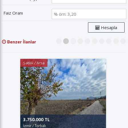
Faiz Oranı
Hesapla
Benzer İlanlar
1
2
3
4
5
6
7
8
9
10
Kiralık / Konut
47.000 TL
İzmir / Karaburun