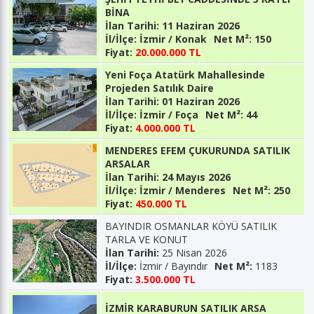
BİNA
İlan Tarihi:
11 Haziran 2026
İl/İlçe:
İzmir / Konak
Net M²:
150
Fiyat:
20.000.000 TL
Yeni Foça Atatürk Mahallesinde
Projeden Satılık Daire
İlan Tarihi:
01 Haziran 2026
İl/İlçe:
İzmir / Foça
Net M²:
44
Fiyat:
4.000.000 TL
MENDERES EFEM ÇUKURUNDA SATILIK
ARSALAR
İlan Tarihi:
24 Mayıs 2026
İl/İlçe:
İzmir / Menderes
Net M²:
250
Fiyat:
450.000 TL
BAYINDIR OSMANLAR KÖYÜ SATILIK
TARLA VE KONUT
İlan Tarihi:
25 Nisan 2026
İl/İlçe:
İzmir / Bayındır
Net M²:
1183
Fiyat:
3.500.000 TL
İZMİR KARABURUN SATILIK ARSA