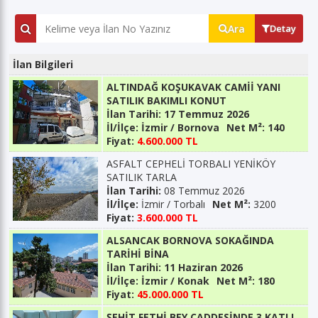
Ara
Detay
İlan Bilgileri
ALTINDAĞ KOŞUKAVAK CAMİİ YANI
SATILIK BAKIMLI KONUT
İlan Tarihi:
17 Temmuz 2026
İl/İlçe:
İzmir / Bornova
Net M²:
140
Fiyat:
4.600.000 TL
ASFALT CEPHELİ TORBALI YENİKÖY
SATILIK TARLA
İlan Tarihi:
08 Temmuz 2026
İl/İlçe:
İzmir / Torbalı
Net M²:
3200
Fiyat:
3.600.000 TL
ALSANCAK BORNOVA SOKAĞINDA
TARİHİ BİNA
İlan Tarihi:
11 Haziran 2026
İl/İlçe:
İzmir / Konak
Net M²:
180
Fiyat:
45.000.000 TL
ŞEHİT FETHİ BEY CADDESİNDE 3 KATLI