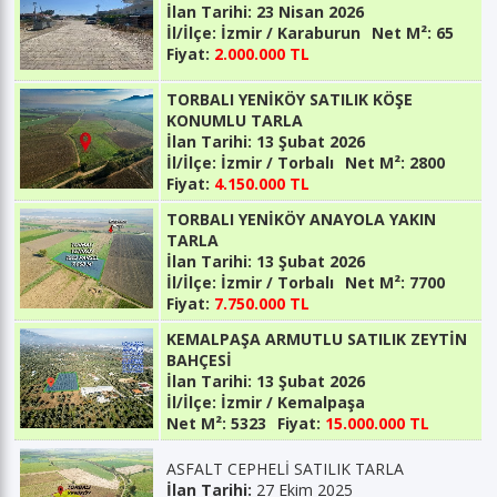
İlan Tarihi:
23 Nisan 2026
İl/İlçe:
İzmir / Karaburun
Net M²:
65
Fiyat:
2.000.000 TL
TORBALI YENİKÖY SATILIK KÖŞE
KONUMLU TARLA
İlan Tarihi:
13 Şubat 2026
İl/İlçe:
İzmir / Torbalı
Net M²:
2800
Fiyat:
4.150.000 TL
TORBALI YENİKÖY ANAYOLA YAKIN
TARLA
İlan Tarihi:
13 Şubat 2026
İl/İlçe:
İzmir / Torbalı
Net M²:
7700
Fiyat:
7.750.000 TL
KEMALPAŞA ARMUTLU SATILIK ZEYTİN
BAHÇESİ
İlan Tarihi:
13 Şubat 2026
İl/İlçe:
İzmir / Kemalpaşa
Net M²:
5323
Fiyat:
15.000.000 TL
ASFALT CEPHELİ SATILIK TARLA
İlan Tarihi:
27 Ekim 2025